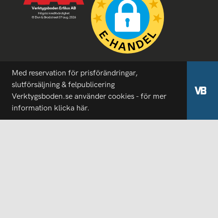
Med reservation för prisförändringar,
slutförsäljning & felpublicering
Verktygsboden.se använder cookies - för mer
information
klicka här.