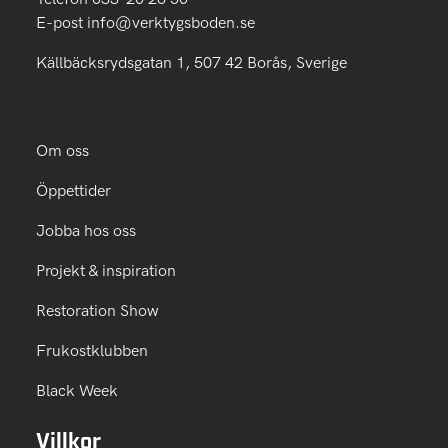
E-post
info@verktygsboden.se
Källbäcksrydsgatan 1, 507 42 Borås, Sverige
Om oss
Öppettider
Jobba hos oss
Projekt & inspiration
Restoration Show
Frukostklubben
Black Week
Villkor