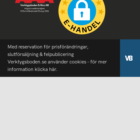
Med reservation för prisförändringar,
slutförsäljning & felpublicering
Verktygsboden.se använder cookies - för mer
information
klicka här.