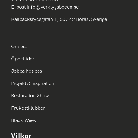
E-post
info@verktygsboden.se
Källbäcksrydsgatan 1, 507 42 Borås, Sverige
Om oss
Öppettider
Jobba hos oss
Projekt & inspiration
Restoration Show
Frukostklubben
Black Week
Villkor