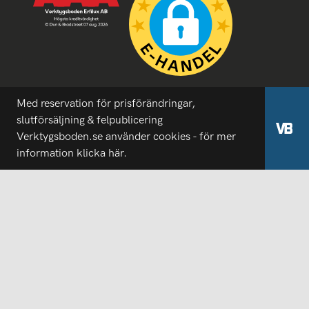
Med reservation för prisförändringar,
slutförsäljning & felpublicering
Verktygsboden.se använder cookies - för mer
information
klicka här.