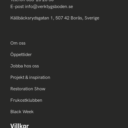
E-post
info@verktygsboden.se
Källbäcksrydsgatan 1, 507 42 Borås, Sverige
Om oss
Öppettider
Jobba hos oss
Projekt & inspiration
Restoration Show
Frukostklubben
Black Week
Villkor