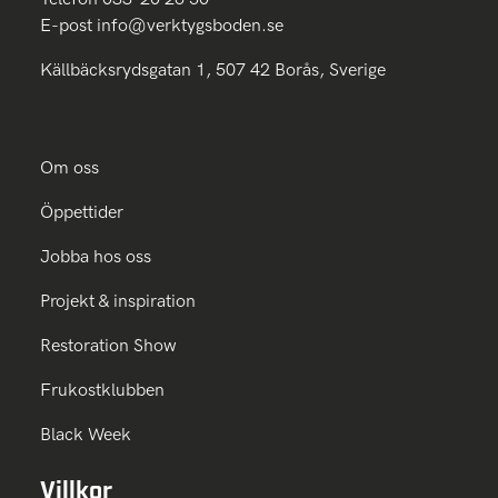
E-post
info@verktygsboden.se
Källbäcksrydsgatan 1, 507 42 Borås, Sverige
Om oss
Öppettider
Jobba hos oss
Projekt & inspiration
Restoration Show
Frukostklubben
Black Week
Villkor