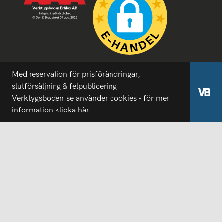
Med reservation för prisförändringar,
slutförsäljning & felpublicering
Verktygsboden.se använder cookies - för mer
information
klicka här.