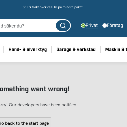
✅ Fri frakt över 800 kr på mindre paket
Privat
Företag
Hand- & elverktyg
Garage & verkstad
Maskin & 
omething went wrong!
rry! Our developers have been notified.
o back to the start page