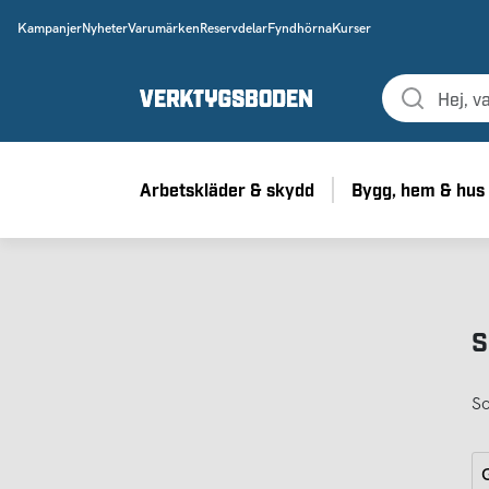
Kampanjer
Nyheter
Varumärken
Reservdelar
Fyndhörna
Kurser
Arbetskläder & skydd
Bygg, hem & hus
S
So
G