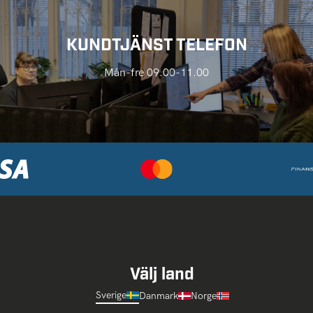
KUNDTJÄNST TELEFON
Mån-fre 09.00-11.00
Välj land
Sverige
Danmark
Norge