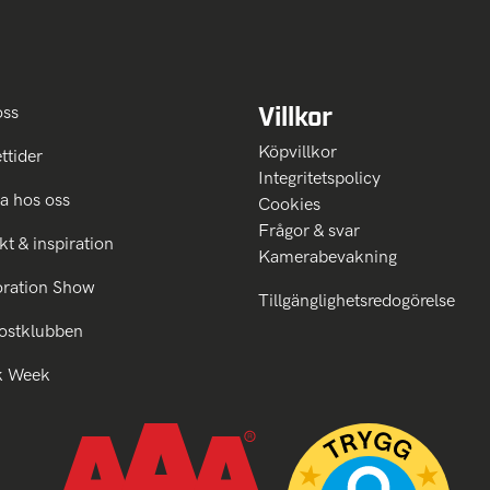
Villkor
oss
Köpvillkor
ttider
Integritetspolicy
a hos oss
Cookies
Frågor & svar
kt & inspiration
Kamerabevakning
oration Show
Tillgänglighetsredogörelse
ostklubben
k Week