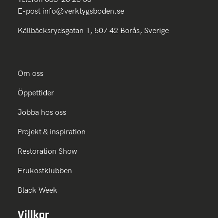
E-post
info@verktygsboden.se
Källbäcksrydsgatan 1, 507 42 Borås, Sverige
Om oss
Öppettider
Jobba hos oss
Projekt & inspiration
Restoration Show
Frukostklubben
Black Week
Villkor