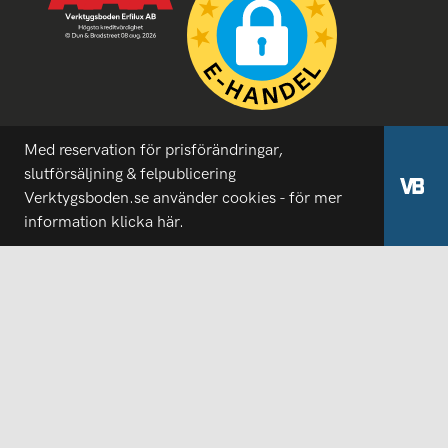
Med reservation för prisförändringar,
slutförsäljning & felpublicering
Verktygsboden.se använder cookies - för mer
information
klicka här.