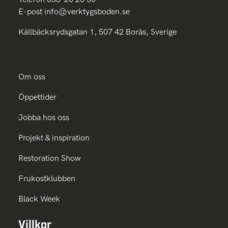
E-post
info@verktygsboden.se
Källbäcksrydsgatan 1, 507 42 Borås, Sverige
Om oss
Öppettider
Jobba hos oss
Projekt & inspiration
Restoration Show
Frukostklubben
Black Week
Villkor