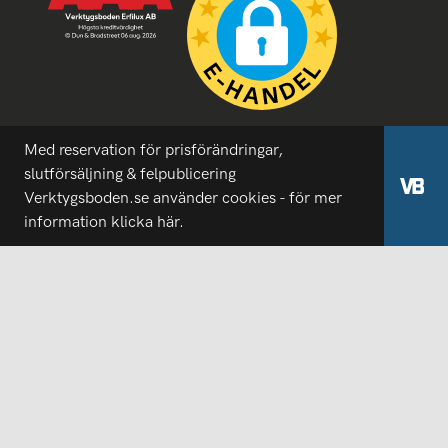
Med reservation för prisförändringar,
slutförsäljning & felpublicering
Verktygsboden.se använder cookies - för mer
information
klicka här.