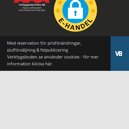
Med reservation för prisförändringar,
slutförsäljning & felpublicering
Verktygsboden.se använder cookies - för mer
information
klicka här.