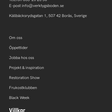
E-post
info@verktygsboden.se
Källbäcksrydsgatan 1, 507 42 Borås, Sverige
Om oss
Öppettider
Jobba hos oss
Projekt & inspiration
Restoration Show
Frukostklubben
Black Week
Villkor