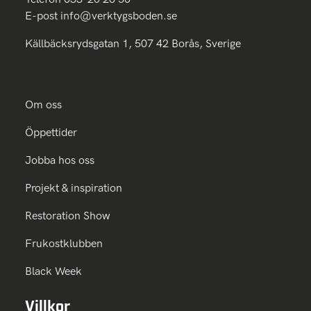
E-post
info@verktygsboden.se
Källbäcksrydsgatan 1, 507 42 Borås, Sverige
Om oss
Öppettider
Jobba hos oss
Projekt & inspiration
Restoration Show
Frukostklubben
Black Week
Villkor