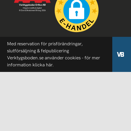
Med reservation för prisförändringar,
slutförsäljning & felpublicering
Verktygsboden.se använder cookies - för mer
information
klicka här.