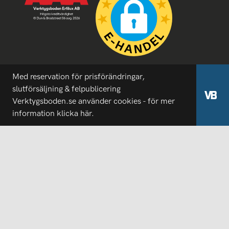
Med reservation för prisförändringar,
slutförsäljning & felpublicering
Verktygsboden.se använder cookies - för mer
information
klicka här.