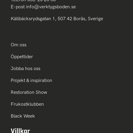
E-post
info@verktygsboden.se
Källbäcksrydsgatan 1, 507 42 Borås, Sverige
Om oss
Öppettider
Jobba hos oss
Projekt & inspiration
Restoration Show
Frukostklubben
Black Week
Villkor