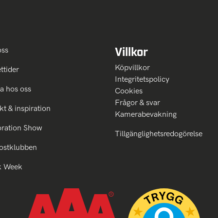
Villkor
oss
Köpvillkor
ttider
Integritetspolicy
a hos oss
Cookies
Frågor & svar
kt & inspiration
Kamerabevakning
oration Show
Tillgänglighetsredogörelse
ostklubben
k Week