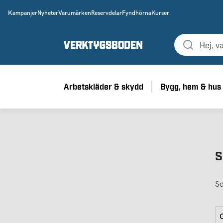
Kampanjer
Nyheter
Varumärken
Reservdelar
Fyndhörna
Kurser
Arbetskläder & skydd
Bygg, hem & hus
S
So
G