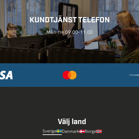
KUNDTJÄNST TELEFON
Mån-fre 09.00-11.00
Välj land
Sverige
Danmark
Norge