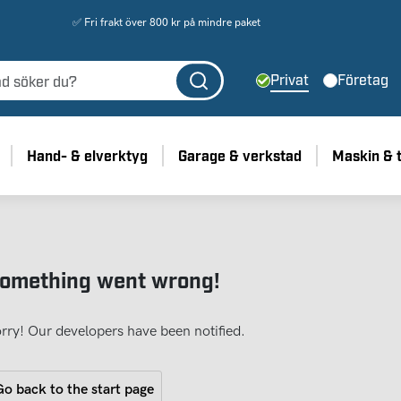
✅ Fri frakt över 800 kr på mindre paket
Privat
Företag
Hand- & elverktyg
Garage & verkstad
Maskin & 
omething went wrong!
rry! Our developers have been notified.
o back to the start page