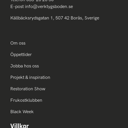
E-post
info@verktygsboden.se
Källbäcksrydsgatan 1, 507 42 Borås, Sverige
Om oss
Öppettider
Jobba hos oss
Projekt & inspiration
Restoration Show
Frukostklubben
Black Week
Villkor