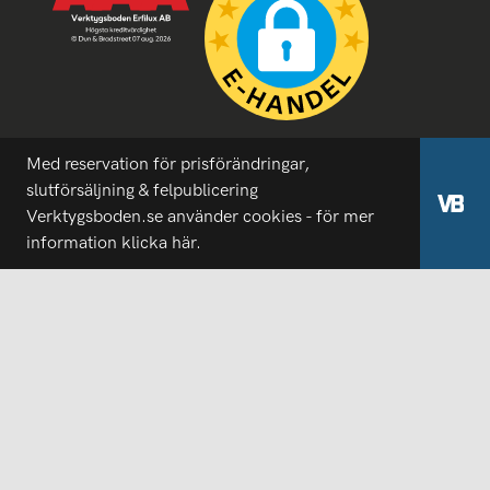
Med reservation för prisförändringar,
slutförsäljning & felpublicering
Verktygsboden.se använder cookies - för mer
information
klicka här.