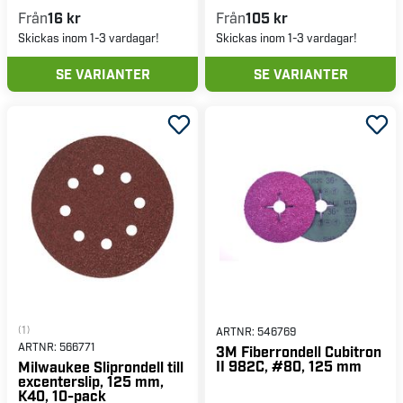
Från
16 kr
Från
105 kr
Skickas inom 1-3 vardagar!
Skickas inom 1-3 vardagar!
SE VARIANTER
SE VARIANTER
(1)
ARTNR:
546769
ARTNR:
566771
3M Fiberrondell Cubitron
II 982C, #80, 125 mm
Milwaukee Sliprondell till
excenterslip, 125 mm,
K40, 10-pack