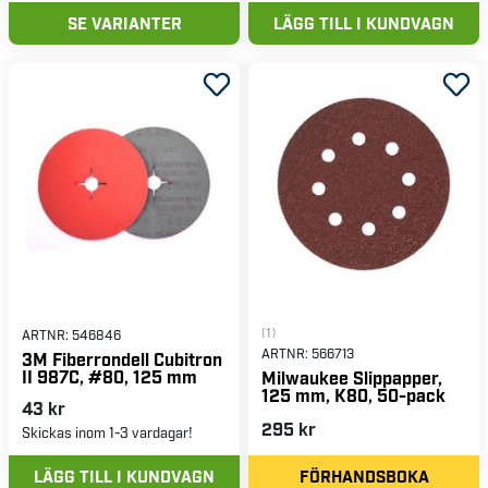
SE VARIANTER
LÄGG TILL I KUNDVAGN
(1)
ARTNR:
546846
ARTNR:
566713
3M Fiberrondell Cubitron
II 987C, #80, 125 mm
Milwaukee Slippapper,
125 mm, K80, 50-pack
43 kr
295 kr
Skickas inom 1-3 vardagar!
LÄGG TILL I KUNDVAGN
FÖRHANDSBOKA