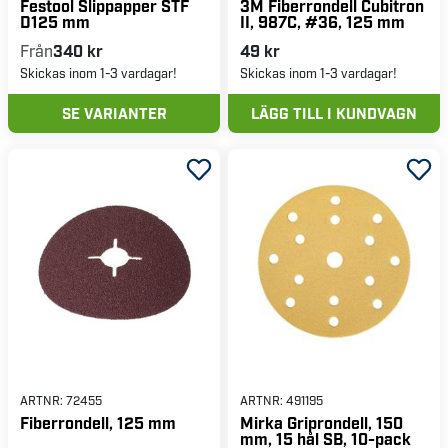
Festool Slippapper STF
3M Fiberrondell Cubitron
D125 mm
II, 987C, #36, 125 mm
Från
340 kr
49 kr
Skickas inom 1-3 vardagar!
Skickas inom 1-3 vardagar!
SE VARIANTER
LÄGG TILL I KUNDVAGN
ARTNR:
72455
ARTNR:
491195
Fiberrondell, 125 mm
Mirka Griprondell, 150
mm, 15 hål SB, 10-pack