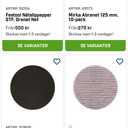
ARTNR:
512104
ARTNR:
491173
Festool Nätslippapper
Mirka Abranet 125 mm,
STF, Granat Net
10-pack
Från
550 kr
Från
279 kr
Skickas inom 1-3 vardagar!
Skickas inom 1-3 vardagar!
SE VARIANTER
SE VARIANTER
(3)
ARTNR:
509626