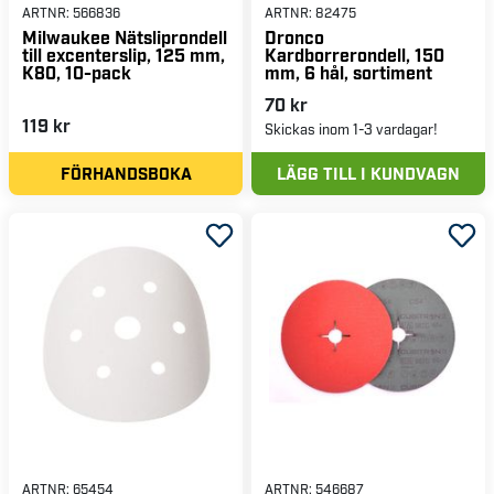
ARTNR:
566836
ARTNR:
82475
Milwaukee Nätsliprondell
Dronco
till excenterslip, 125 mm,
Kardborrerondell, 150
K80, 10-pack
mm, 6 hål, sortiment
70 kr
119 kr
Skickas inom 1-3 vardagar!
FÖRHANDSBOKA
LÄGG TILL I KUNDVAGN
ARTNR:
65454
ARTNR:
546687