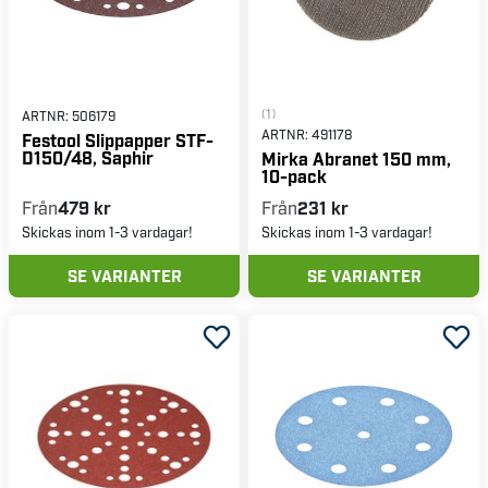
(1)
ARTNR:
506179
ARTNR:
491178
Festool Slippapper STF-
D150/48, Saphir
Mirka Abranet 150 mm,
10-pack
Från
479 kr
Från
231 kr
Skickas inom 1-3 vardagar!
Skickas inom 1-3 vardagar!
SE VARIANTER
SE VARIANTER