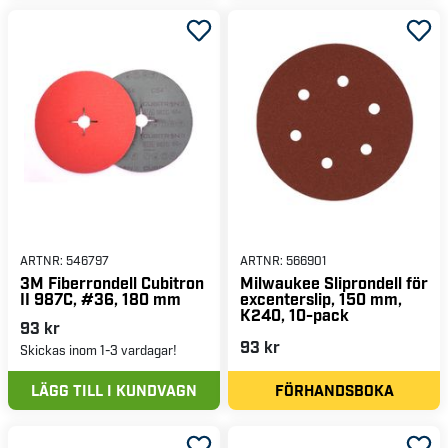
ARTNR:
546797
ARTNR:
566901
3M Fiberrondell Cubitron
Milwaukee Sliprondell för
II 987C, #36, 180 mm
excenterslip, 150 mm,
K240, 10-pack
93 kr
93 kr
Skickas inom 1-3 vardagar!
LÄGG TILL I KUNDVAGN
FÖRHANDSBOKA