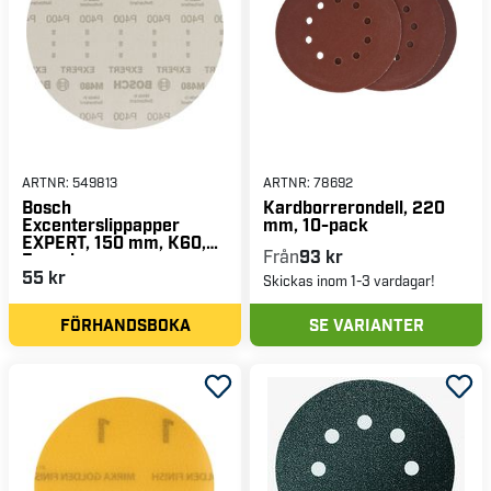
ARTNR:
549813
ARTNR:
78692
Bosch
Kardborrerondell, 220
Excenterslippapper
mm, 10-pack
EXPERT, 150 mm, K60,
Från
93 kr
5-pack
55 kr
Skickas inom 1-3 vardagar!
FÖRHANDSBOKA
SE VARIANTER