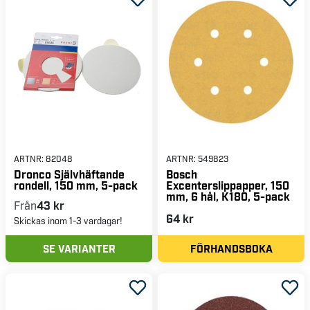
ARTNR:
82048
ARTNR:
549823
Dronco Självhäftande
Bosch
rondell, 150 mm, 5-pack
Excenterslippapper, 150
mm, 6 hål, K180, 5-pack
Från
43 kr
64 kr
Skickas inom 1-3 vardagar!
SE VARIANTER
FÖRHANDSBOKA