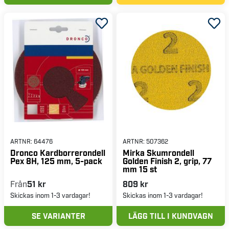
ARTNR:
64476
ARTNR:
507362
Dronco Kardborrerondell
Mirka Skumrondell
Pex 8H, 125 mm, 5-pack
Golden Finish 2, grip, 77
mm 15 st
Från
51 kr
809 kr
Skickas inom 1-3 vardagar!
Skickas inom 1-3 vardagar!
SE VARIANTER
LÄGG TILL I KUNDVAGN