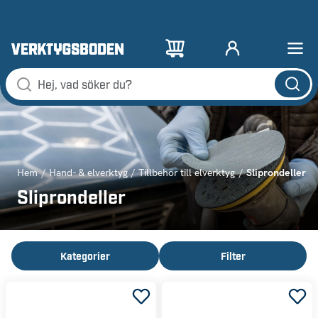
Sliprondeller
Hem
Hand- & elverktyg
Tillbehör till elverktyg
Sliprondeller
Kategorier
Filter