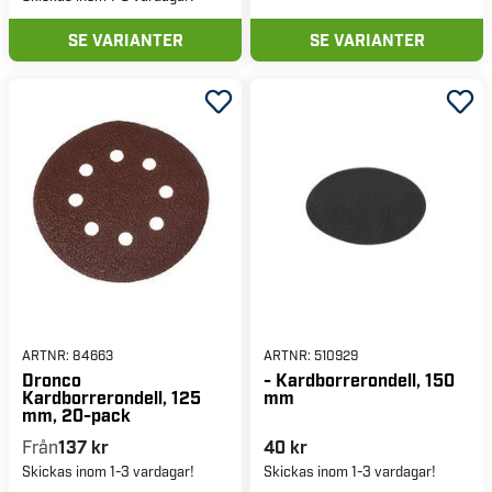
SE VARIANTER
SE VARIANTER
ARTNR:
84663
ARTNR:
510929
Dronco
- Kardborrerondell, 150
Kardborrerondell, 125
mm
mm, 20-pack
Från
137 kr
40 kr
Skickas inom 1-3 vardagar!
Skickas inom 1-3 vardagar!