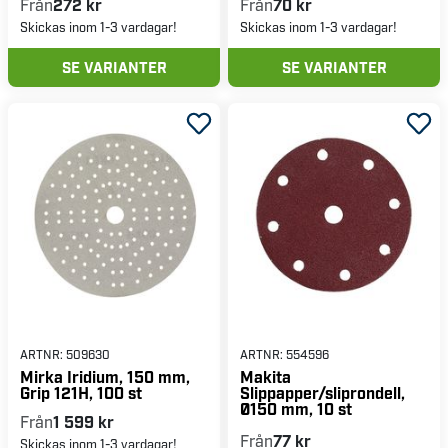
Från
272 kr
Från
70 kr
Skickas inom 1-3 vardagar!
Skickas inom 1-3 vardagar!
SE VARIANTER
SE VARIANTER
ARTNR:
509630
ARTNR:
554596
Mirka Iridium, 150 mm,
Makita
Grip 121H, 100 st
Slippapper/sliprondell,
Ø150 mm, 10 st
Från
1 599 kr
Från
77 kr
Skickas inom 1-3 vardagar!