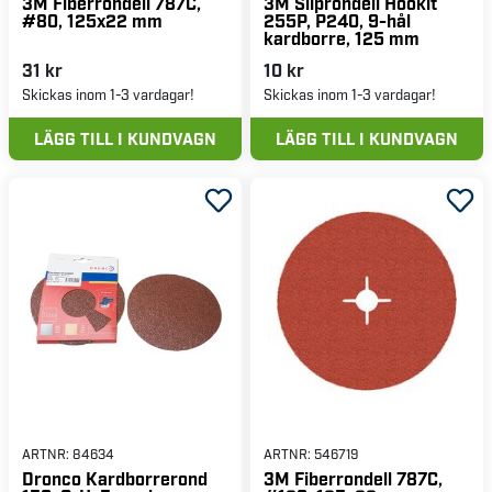
3M Fiberrondell 787C,
3M Sliprondell Hookit
#80, 125x22 mm
255P, P240, 9-hål
kardborre, 125 mm
31 kr
10 kr
Skickas inom 1-3 vardagar!
Skickas inom 1-3 vardagar!
LÄGG TILL I KUNDVAGN
LÄGG TILL I KUNDVAGN
ARTNR:
84634
ARTNR:
546719
Dronco Kardborrerond
3M Fiberrondell 787C,