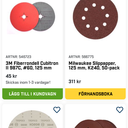
ARTNR:
546723
ARTNR:
566775
3M Fiberrondell Cubitron
Milwaukee Slippapper,
II 987C, #60, 125 mm
125 mm, K240, 50-pack
45 kr
311 kr
Skickas inom 1-3 vardagar!
LÄGG TILL I KUNDVAGN
FÖRHANDSBOKA