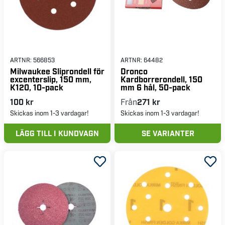
ARTNR:
566853
ARTNR:
64482
Milwaukee Sliprondell för
Dronco
excenterslip, 150 mm,
Kardborrerondell, 150
K120, 10-pack
mm 6 hål, 50-pack
100 kr
Från
271 kr
Skickas inom 1-3 vardagar!
Skickas inom 1-3 vardagar!
LÄGG TILL I KUNDVAGN
SE VARIANTER