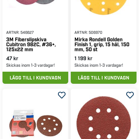
ARTNR:
546627
ARTNR:
506970
3M Fiberslipskiva
Mirka Rondell Golden
Cubitron 982C, #36+,
Finish 1, grip, 15 hål, 150
125x22 mm
mm, 50 st
47 kr
1 199 kr
Skickas inom 1-3 vardagar!
Skickas inom 1-3 vardagar!
LÄGG TILL I KUNDVAGN
LÄGG TILL I KUNDVAGN