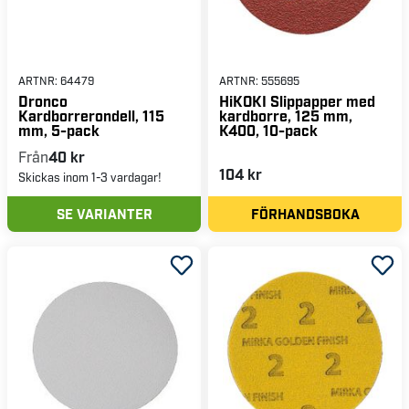
ARTNR:
64479
ARTNR:
555695
Dronco
HiKOKI Slippapper med
Kardborrerondell, 115
kardborre, 125 mm,
mm, 5-pack
K400, 10-pack
Från
40 kr
104 kr
Skickas inom 1-3 vardagar!
SE VARIANTER
FÖRHANDSBOKA