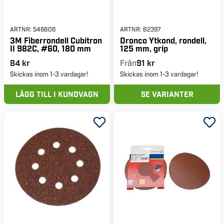
ARTNR:
546806
ARTNR:
82397
3M Fiberrondell Cubitron
Dronco Ytkond, rondell,
II 982C, #60, 180 mm
125 mm, grip
84 kr
Från
91 kr
Skickas inom 1-3 vardagar!
Skickas inom 1-3 vardagar!
LÄGG TILL I KUNDVAGN
SE VARIANTER