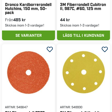
Dronco Kardborrerondell
3M Fiberrondell Cubitron
Hutchins, 150 mm, 50-
II, 987C, #60, 125 mm
pack
Från
485 kr
44 kr
Skickas inom 1-3 vardagar!
Skickas inom 1-3 vardagar!
SE VARIANTER
LÄGG TILL I KUNDVAGN
ARTNR:
546847
ARTNR:
546930