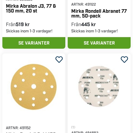
ARTNR:
491122
Mirka Abralon J3, 77 &
150 mm, 20 st
Mirka Rondell Abranet 77
mm, 50-pack
Från
519 kr
Från
445 kr
Skickas inom 1-3 vardagar!
Skickas inom 1-3 vardagar!
SE VARIANTER
SE VARIANTER
(1)
ARTNR:
491152
ARTNR:
494682