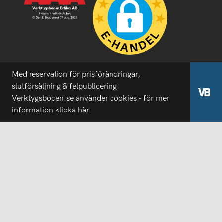
Med reservation för prisförändringar,
slutförsäljning & felpublicering
Verktygsboden.se använder cookies - för mer
information
klicka här.