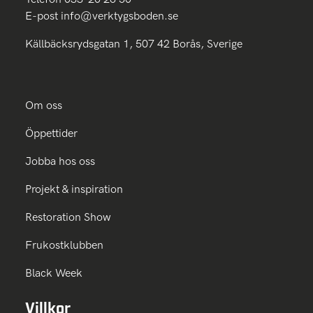
E-post
info@verktygsboden.se
Källbäcksrydsgatan 1, 507 42 Borås, Sverige
Om oss
Öppettider
Jobba hos oss
Projekt & inspiration
Restoration Show
Frukostklubben
Black Week
Villkor