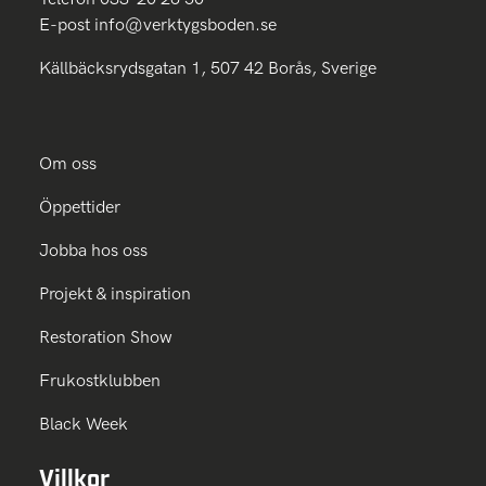
E-post
info@verktygsboden.se
Källbäcksrydsgatan 1, 507 42 Borås, Sverige
Om oss
Öppettider
Jobba hos oss
Projekt & inspiration
Restoration Show
Frukostklubben
Black Week
Villkor