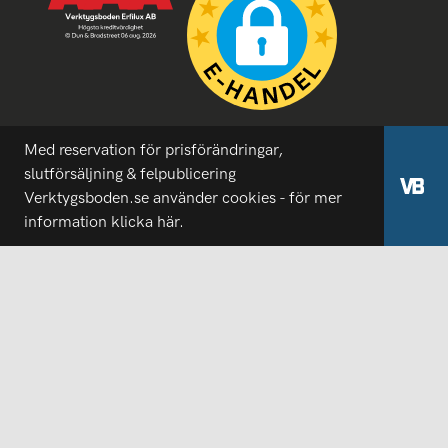
Med reservation för prisförändringar,
slutförsäljning & felpublicering
Verktygsboden.se använder cookies - för mer
information
klicka här.