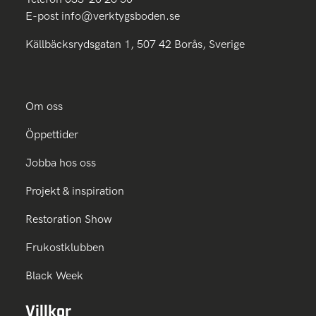
E-post
info@verktygsboden.se
Källbäcksrydsgatan 1, 507 42 Borås, Sverige
Om oss
Öppettider
Jobba hos oss
Projekt & inspiration
Restoration Show
Frukostklubben
Black Week
Villkor