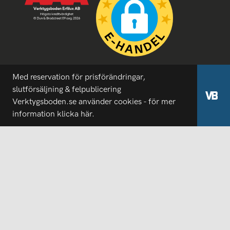
Med reservation för prisförändringar,
slutförsäljning & felpublicering
Verktygsboden.se använder cookies - för mer
information
klicka här.