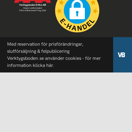
Med reservation för prisförändringar,
slutförsäljning & felpublicering
Verktygsboden.se använder cookies - för mer
information
klicka här.