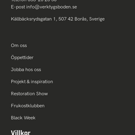
E-post
info@verktygsboden.se
Källbäcksrydsgatan 1, 507 42 Borås, Sverige
Om oss
Öppettider
Jobba hos oss
Projekt & inspiration
Restoration Show
Frukostklubben
Black Week
Villkor