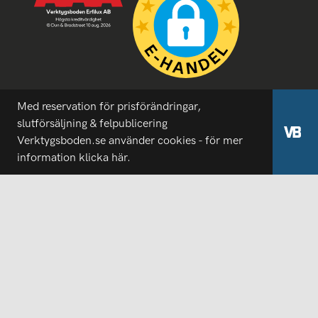
Med reservation för prisförändringar,
slutförsäljning & felpublicering
Verktygsboden.se använder cookies - för mer
information
klicka här.