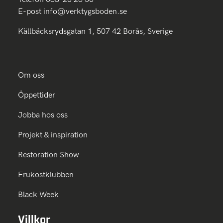
E-post
info@verktygsboden.se
Källbäcksrydsgatan 1, 507 42 Borås, Sverige
Om oss
Öppettider
Jobba hos oss
Projekt & inspiration
Restoration Show
Frukostklubben
Black Week
Villkor