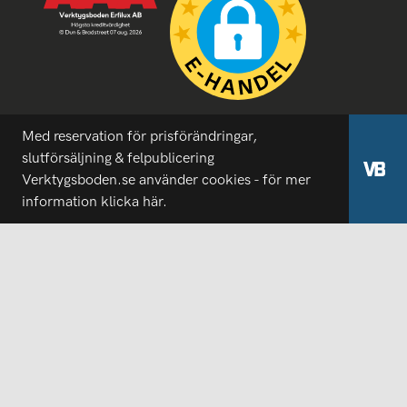
Med reservation för prisförändringar,
slutförsäljning & felpublicering
Verktygsboden.se använder cookies - för mer
information
klicka här.