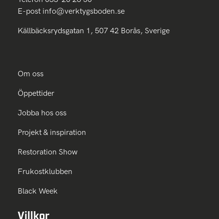
E-post
info@verktygsboden.se
Källbäcksrydsgatan 1, 507 42 Borås, Sverige
Om oss
Öppettider
Jobba hos oss
Projekt & inspiration
Restoration Show
Frukostklubben
Black Week
Villkor