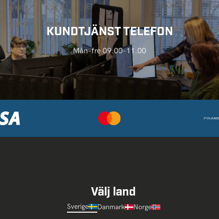
KUNDTJÄNST TELEFON
Mån-fre 09.00-11.00
Välj land
Sverige
Danmark
Norge