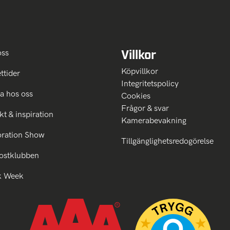
Villkor
oss
Köpvillkor
ttider
Integritetspolicy
a hos oss
Cookies
Frågor & svar
kt & inspiration
Kamerabevakning
oration Show
Tillgänglighetsredogörelse
ostklubben
k Week