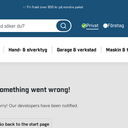
✅ Fri frakt över 800 kr på mindre paket
Privat
Företag
Hand- & elverktyg
Garage & verkstad
Maskin & 
omething went wrong!
rry! Our developers have been notified.
o back to the start page