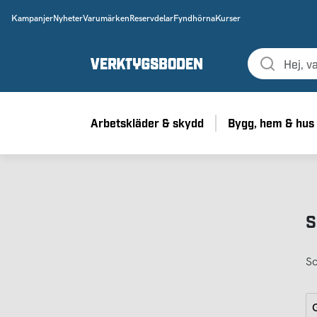
Kampanjer
Nyheter
Varumärken
Reservdelar
Fyndhörna
Kurser
Arbetskläder & skydd
Bygg, hem & hus
S
So
G