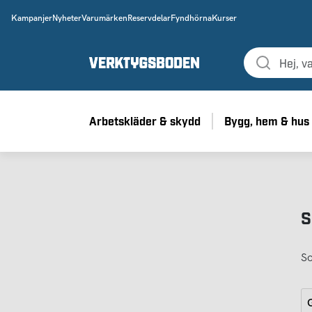
Kampanjer
Nyheter
Varumärken
Reservdelar
Fyndhörna
Kurser
Arbetskläder & skydd
Bygg, hem & hus
S
So
G