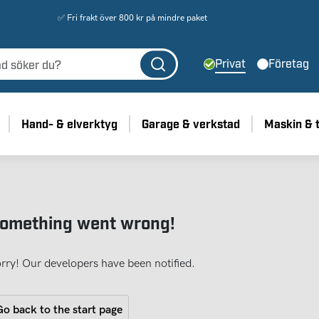
✅ Fri frakt över 800 kr på mindre paket
Privat
Företag
Hand- & elverktyg
Garage & verkstad
Maskin & 
omething went wrong!
rry! Our developers have been notified.
o back to the start page