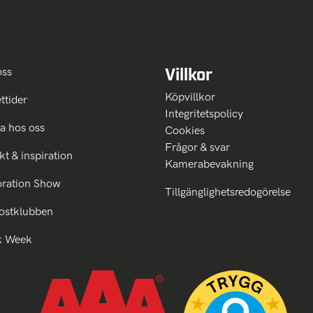
Villkor
oss
Köpvillkor
ttider
Integritetspolicy
a hos oss
Cookies
Frågor & svar
kt & inspiration
Kamerabevakning
oration Show
Tillgänglighetsredogörelse
ostklubben
k Week