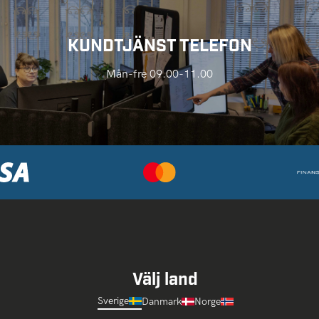
KUNDTJÄNST TELEFON
Mån-fre 09.00-11.00
Välj land
Sverige
Danmark
Norge