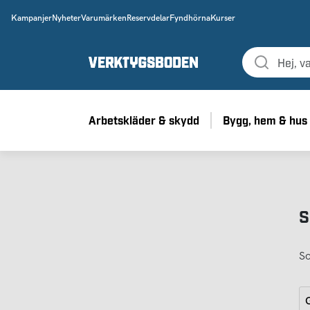
Kampanjer
Nyheter
Varumärken
Reservdelar
Fyndhörna
Kurser
Arbetskläder & skydd
Bygg, hem & hus
S
So
G