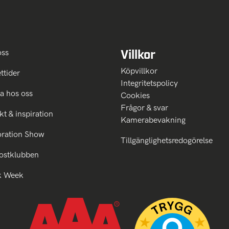
Villkor
oss
Köpvillkor
ttider
Integritetspolicy
a hos oss
Cookies
Frågor & svar
kt & inspiration
Kamerabevakning
oration Show
Tillgänglighetsredogörelse
ostklubben
k Week