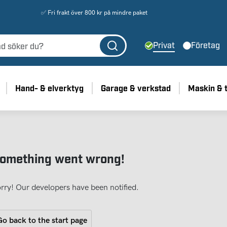
✅ Fri frakt över 800 kr på mindre paket
Privat
Företag
Hand- & elverktyg
Garage & verkstad
Maskin & 
omething went wrong!
rry! Our developers have been notified.
o back to the start page