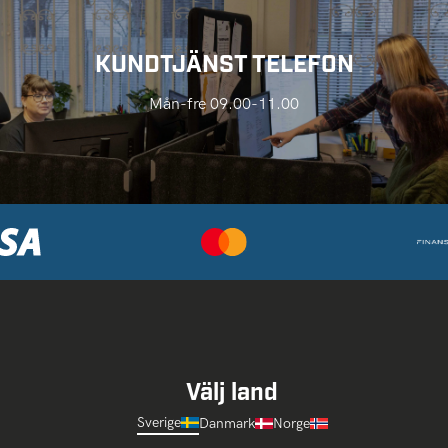
KUNDTJÄNST TELEFON
Mån-fre 09.00-11.00
Välj land
Sverige
Danmark
Norge