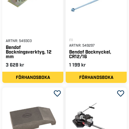
(1)
ARTNR:
549303
ARTNR:
549297
Bendof
Bockningsverktyg, 12
Bendof Bocknyckel,
mm
CR12/16
3 628 kr
1 199 kr
FÖRHANDSBOKA
FÖRHANDSBOKA