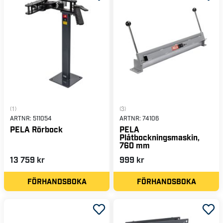
(1)
(3)
ARTNR:
511054
ARTNR:
74106
PELA Rörbock
PELA
Plåtbockningsmaskin,
760 mm
13 759 kr
999 kr
FÖRHANDSBOKA
FÖRHANDSBOKA