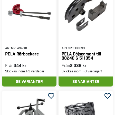
ARTNR:
494011
ARTNR:
508639
PELA Rörbockare
PELA Böjsegment till
80240 & 511054
Från
344 kr
Från
2 338 kr
Skickas inom 1-3 vardagar!
Skickas inom 1-3 vardagar!
SE VARIANTER
SE VARIANTER