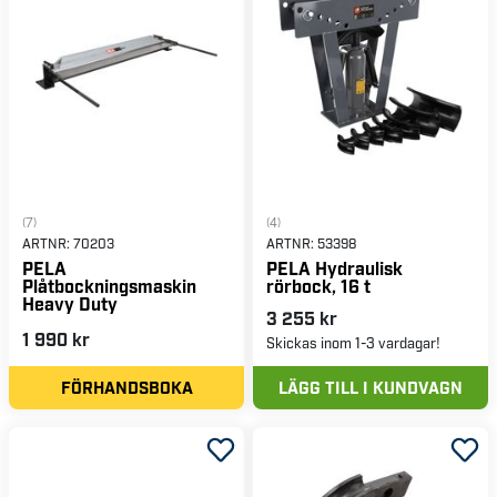
(7)
(4)
ARTNR:
70203
ARTNR:
53398
PELA
PELA Hydraulisk
Plåtbockningsmaskin
rörbock, 16 t
Heavy Duty
3 255 kr
1 990 kr
Skickas inom 1-3 vardagar!
FÖRHANDSBOKA
LÄGG TILL I KUNDVAGN