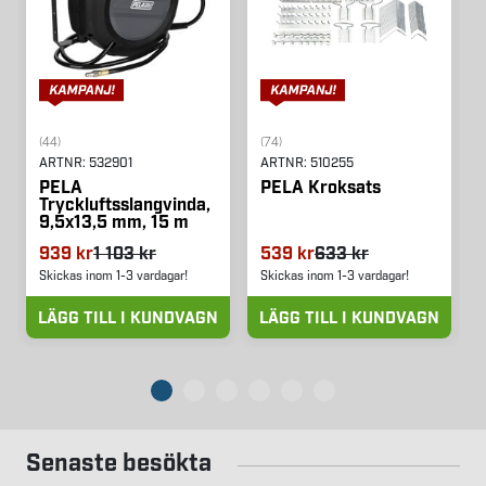
(44)
(74)
ARTNR:
532901
ARTNR:
510255
PELA
PELA Kroksats
Tryckluftsslangvinda,
9,5x13,5 mm, 15 m
939 kr
1 103 kr
539 kr
633 kr
Skickas inom 1-3 vardagar!
Skickas inom 1-3 vardagar!
LÄGG TILL I KUNDVAGN
LÄGG TILL I KUNDVAGN
Senaste besökta