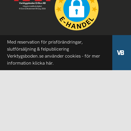
Med reservation för prisförändringar,
slutförsäljning & felpublicering
Verktygsboden.se använder cookies - för mer
information
klicka här.