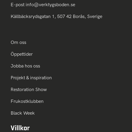
E-post
info@verktygsboden.se
Källbäcksrydsgatan 1, 507 42 Borås, Sverige
Om oss
Öppettider
Jobba hos oss
Projekt & inspiration
Restoration Show
Frukostklubben
Black Week
Villkor