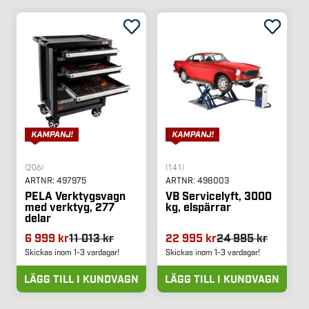
(206)
(141)
ARTNR:
497975
ARTNR:
498003
PELA Verktygsvagn
VB Servicelyft, 3000
med verktyg, 277
kg, elspärrar
delar
6 999 kr
11 013 kr
22 995 kr
24 995 kr
Skickas inom 1-3 vardagar!
Skickas inom 1-3 vardagar!
LÄGG TILL I KUNDVAGN
LÄGG TILL I KUNDVAGN