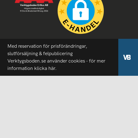
Med reservation för prisförändringar,
slutförsäljning & felpublicering
Verktygsboden.se använder cookies - för mer
information
klicka här.