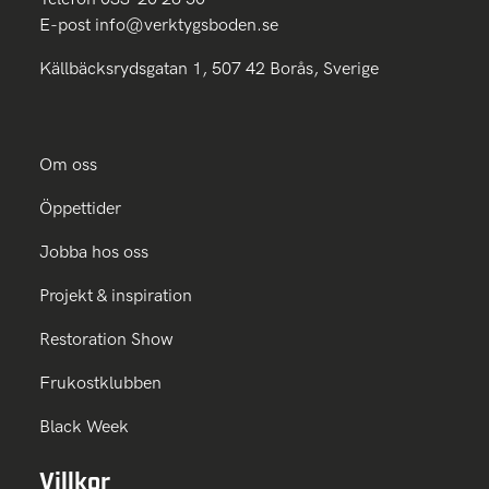
E-post
info@verktygsboden.se
Källbäcksrydsgatan 1, 507 42 Borås, Sverige
Om oss
Öppettider
Jobba hos oss
Projekt & inspiration
Restoration Show
Frukostklubben
Black Week
Villkor