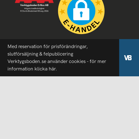
Med reservation för prisförändringar,
slutförsäljning & felpublicering
Verktygsboden.se använder cookies - för mer
information
klicka här.