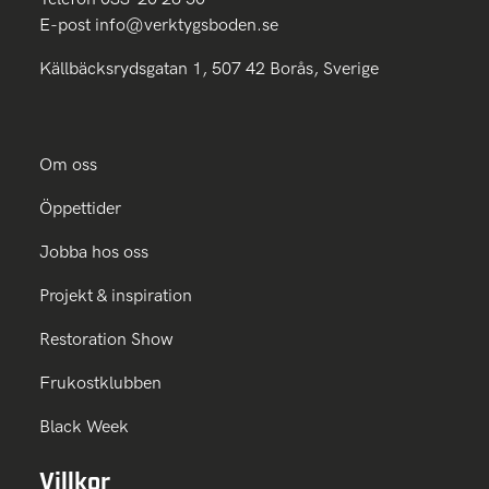
E-post
info@verktygsboden.se
Källbäcksrydsgatan 1, 507 42 Borås, Sverige
Om oss
Öppettider
Jobba hos oss
Projekt & inspiration
Restoration Show
Frukostklubben
Black Week
Villkor