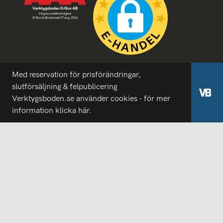
Med reservation för prisförändringar,
slutförsäljning & felpublicering
Verktygsboden.se använder cookies - för mer
information
klicka här.