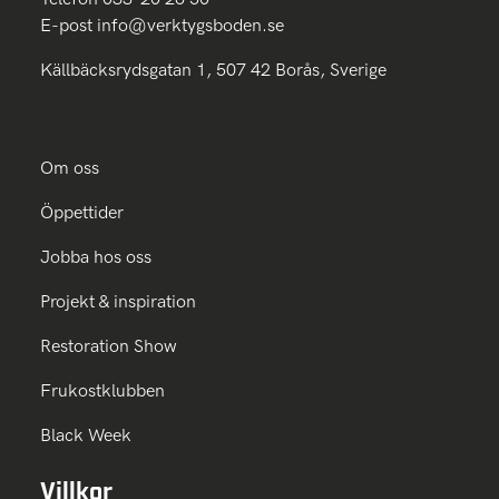
E-post
info@verktygsboden.se
Källbäcksrydsgatan 1, 507 42 Borås, Sverige
Om oss
Öppettider
Jobba hos oss
Projekt & inspiration
Restoration Show
Frukostklubben
Black Week
Villkor