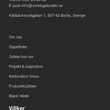
E-post
info@verktygsboden.se
Källbäcksrydsgatan 1, 507 42 Borås, Sverige
Om oss
Öppettider
Jobba hos oss
Projekt & inspiration
Restoration Show
Frukostklubben
Black Week
Villkor