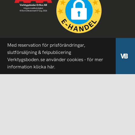
Med reservation för prisförändringar,
slutförsäljning & felpublicering
Verktygsboden.se använder cookies - för mer
information
klicka här.