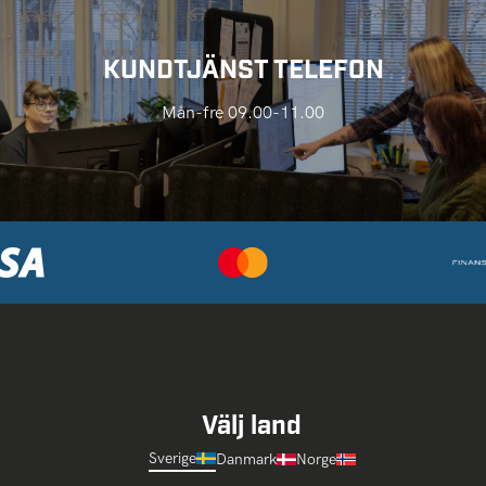
KUNDTJÄNST TELEFON
Mån-fre 09.00-11.00
Välj land
Sverige
Danmark
Norge