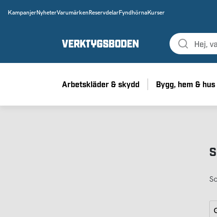
Kampanjer
Nyheter
Varumärken
Reservdelar
Fyndhörna
Kurser
Arbetskläder & skydd
Bygg, hem & hus
S
So
G