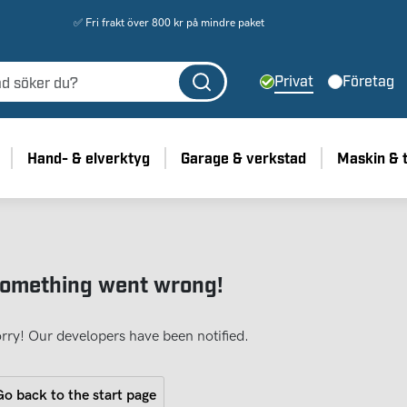
✅ Fri frakt över 800 kr på mindre paket
Privat
Företag
Hand- & elverktyg
Garage & verkstad
Maskin & 
omething went wrong!
rry! Our developers have been notified.
o back to the start page