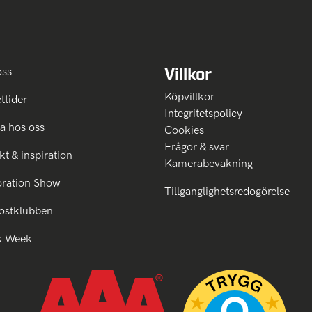
Villkor
oss
Köpvillkor
ttider
Integritetspolicy
a hos oss
Cookies
Frågor & svar
kt & inspiration
Kamerabevakning
oration Show
Tillgänglighetsredogörelse
ostklubben
k Week