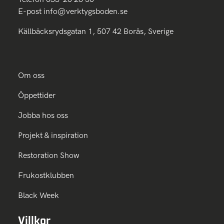
E-post
info@verktygsboden.se
Källbäcksrydsgatan 1, 507 42 Borås, Sverige
Om oss
Öppettider
Jobba hos oss
Projekt & inspiration
Restoration Show
Frukostklubben
Black Week
Villkor