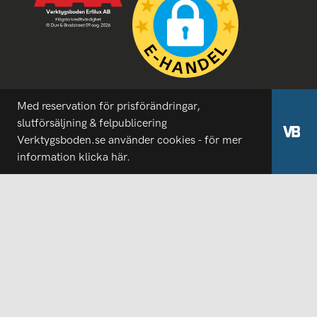
Med reservation för prisförändringar,
slutförsäljning & felpublicering
Verktygsboden.se använder cookies - för mer
information
klicka här.