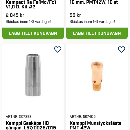
Kempact Ra Fe(Mc/Fc)
16 mm, PMT42W, 10 st
V1,0 D. Kit #2
2 045 kr
99 kr
Skickas inom 1-3 vardagar!
Skickas inom 1-3 vardagar!
LÄGG TILL I KUNDVAGN
LÄGG TILL I KUNDVAGN
ARTNR:
567398
ARTNR:
567406
Kemppi Gaskåpa HD
Kemppi Munstycksfäste
gängad, L57/OD25/D15
PMT 42W