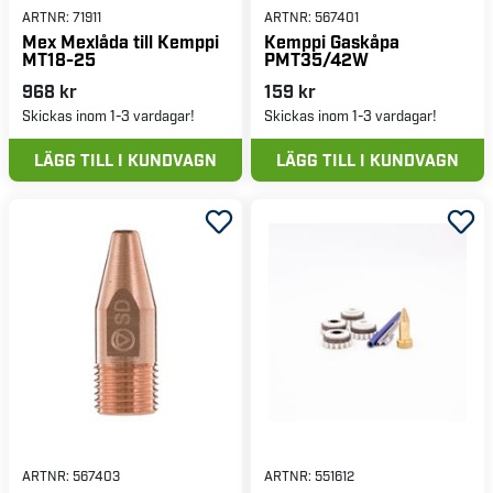
ARTNR:
71911
ARTNR:
567401
Mex Mexlåda till Kemppi
Kemppi Gaskåpa
MT18-25
PMT35/42W
968 kr
159 kr
Skickas inom 1-3 vardagar!
Skickas inom 1-3 vardagar!
LÄGG TILL I KUNDVAGN
LÄGG TILL I KUNDVAGN
ARTNR:
567403
ARTNR:
551612