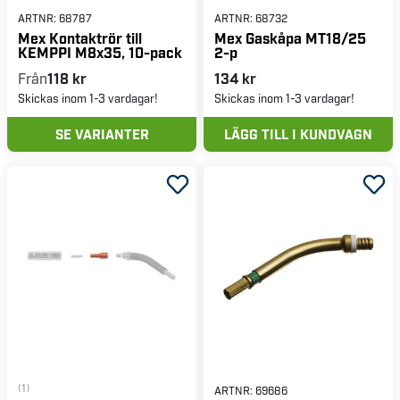
ARTNR:
68787
ARTNR:
68732
Mex Kontaktrör till
Mex Gaskåpa MT18/25
KEMPPI M8x35, 10-pack
2-p
Från
118 kr
134 kr
Skickas inom 1-3 vardagar!
Skickas inom 1-3 vardagar!
SE VARIANTER
LÄGG TILL I KUNDVAGN
(1)
ARTNR:
69686