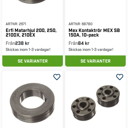
ARTNR:
2971
ARTNR:
68780
Erfi Matarhjul 200, 250,
Mex Kontaktrör MEX SB
210DX, 210EX
150A, 10-pack
Från
238 kr
Från
84 kr
Skickas inom 1-3 vardagar!
Skickas inom 1-3 vardagar!
SE VARIANTER
SE VARIANTER