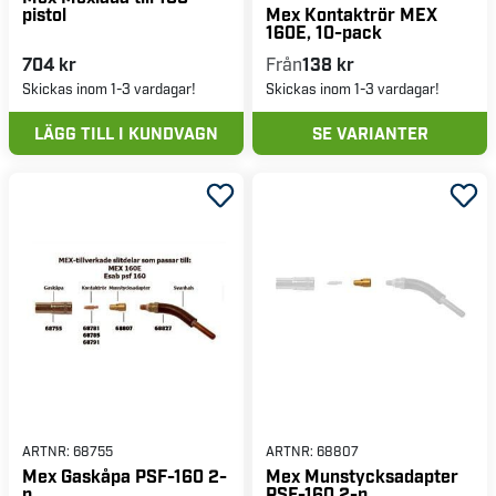
pistol
Mex Kontaktrör MEX
160E, 10-pack
704 kr
Från
138 kr
Skickas inom 1-3 vardagar!
Skickas inom 1-3 vardagar!
LÄGG TILL I KUNDVAGN
SE VARIANTER
ARTNR:
68755
ARTNR:
68807
Mex Gaskåpa PSF-160 2-
Mex Munstycksadapter
p
PSF-160 2-p