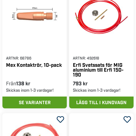
ARTNR:
68786
ARTNR:
492618
Mex Kontaktrör, 10-pack
Erfi Svetssats för MIG
aluminium till Erfi 150-
190
Från
138 kr
793 kr
Skickas inom 1-3 vardagar!
Skickas inom 1-3 vardagar!
SE VARIANTER
LÄGG TILL I KUNDVAGN