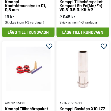
Kemppi
Kemppi Tillbehörspaket
Kontaktmunstycke C1,
Kempact Ra Fe(Mc/Fc)
0,8 mm
V0.8-0.9 D. Kit #2
18 kr
2 045 kr
Skickas inom 1-3 vardagar!
Skickas inom 1-3 vardagar!
LÄGG TILL I KUNDVAGN
LÄGG TILL I KUNDVAGN
ARTNR:
551611
ARTNR:
567400
Kemppi Tillbehörspaket
Kemppi Gaskåpa X10 L77