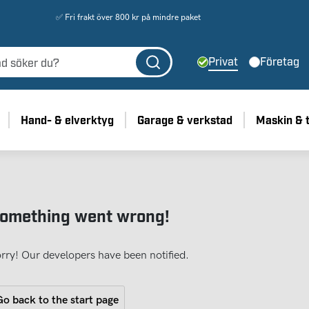
✅ Fri frakt över 800 kr på mindre paket
Privat
Företag
Hand- & elverktyg
Garage & verkstad
Maskin & 
omething went wrong!
rry! Our developers have been notified.
o back to the start page