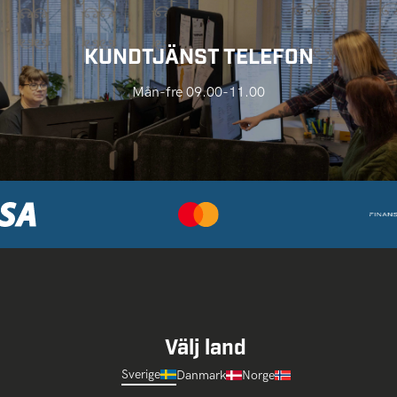
KUNDTJÄNST TELEFON
Mån-fre 09.00-11.00
Välj land
Sverige
Danmark
Norge