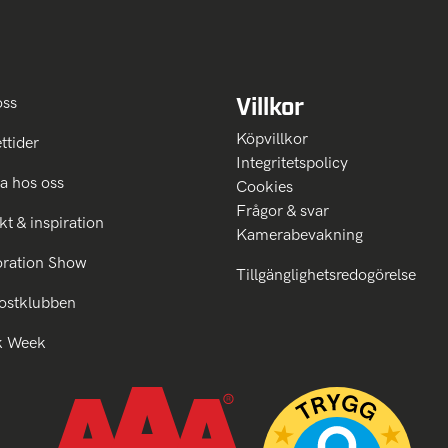
Villkor
oss
Köpvillkor
ttider
Integritetspolicy
a hos oss
Cookies
Frågor & svar
kt & inspiration
Kamerabevakning
oration Show
Tillgänglighetsredogörelse
ostklubben
k Week