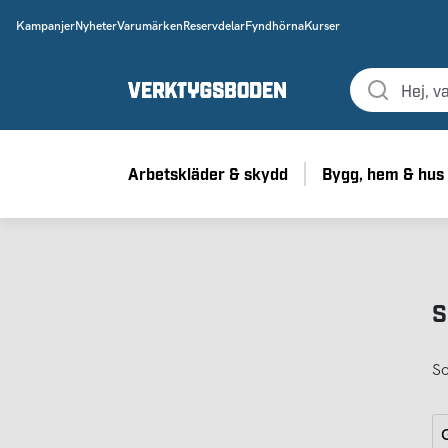
Kampanjer
Nyheter
Varumärken
Reservdelar
Fyndhörna
Kurser
Arbetskläder & skydd
Bygg, hem & hus
S
So
G