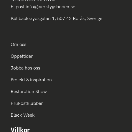
E-post
info@verktygsboden.se
Källbäcksrydsgatan 1, 507 42 Borås, Sverige
Om oss
Öppettider
Jobba hos oss
Projekt & inspiration
Restoration Show
Frukostklubben
Black Week
Villkor