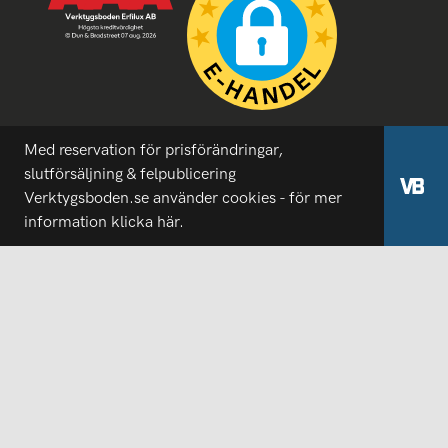
Med reservation för prisförändringar,
slutförsäljning & felpublicering
Verktygsboden.se använder cookies - för mer
information
klicka här.