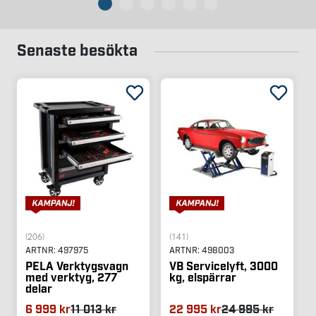
Senaste besökta
(206)
(141)
ARTNR:
497975
ARTNR:
498003
PELA Verktygsvagn
VB Servicelyft, 3000
med verktyg, 277
kg, elspärrar
delar
6 999 kr
11 013 kr
22 995 kr
24 995 kr