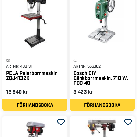
(2)
(2)
ARTNR:
498191
ARTNR:
556302
PELA Pelarborrmaskin
Bosch DIY
ZQJ4132K
Bänkborrmaskin, 710 W,
PBD 40
12 940 kr
3 423 kr
FÖRHANDSBOKA
FÖRHANDSBOKA