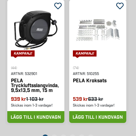
(44)
(74)
ARTNR:
532901
ARTNR:
510255
PELA
PELA Kroksats
Tryckluftsslangvinda,
9,5x13,5 mm, 15 m
939 kr
1 103 kr
539 kr
633 kr
Skickas inom 1-3 vardagar!
Skickas inom 1-3 vardagar!
LÄGG TILL I KUNDVAGN
LÄGG TILL I KUNDVAGN