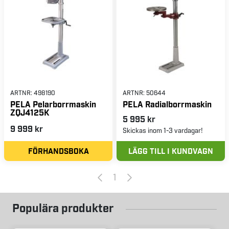
ARTNR:
498190
ARTNR:
50644
PELA Pelarborrmaskin
PELA Radialborrmaskin
ZQJ4125K
5 995 kr
9 999 kr
Skickas inom 1-3 vardagar!
FÖRHANDSBOKA
LÄGG TILL I KUNDVAGN
1
Populära produkter