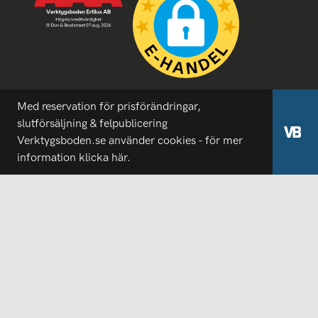
Med reservation för prisförändringar,
slutförsäljning & felpublicering
Verktygsboden.se använder cookies - för mer
information
klicka här.