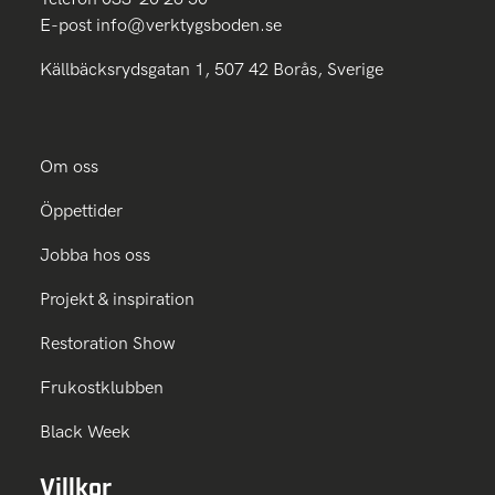
E-post
info@verktygsboden.se
Källbäcksrydsgatan 1, 507 42 Borås, Sverige
Om oss
Öppettider
Jobba hos oss
Projekt & inspiration
Restoration Show
Frukostklubben
Black Week
Villkor