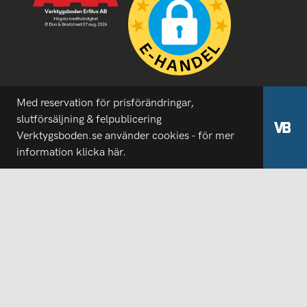
Med reservation för prisförändringar,
slutförsäljning & felpublicering
Verktygsboden.se använder cookies - för mer
information
klicka här.