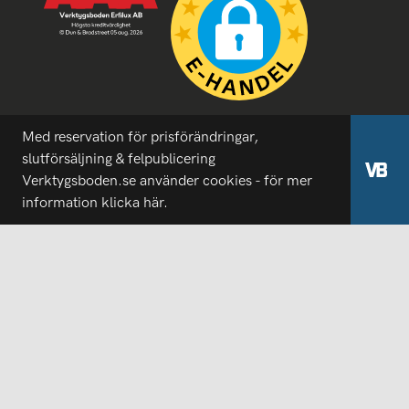
Med reservation för prisförändringar,
slutförsäljning & felpublicering
Verktygsboden.se använder cookies - för mer
information
klicka här.