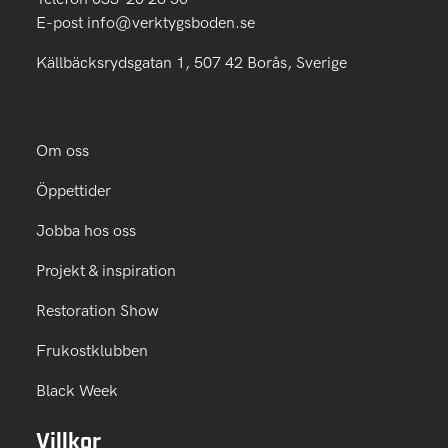
E-post
info@verktygsboden.se
Källbäcksrydsgatan 1, 507 42 Borås, Sverige
Om oss
Öppettider
Jobba hos oss
Projekt & inspiration
Restoration Show
Frukostklubben
Black Week
Villkor