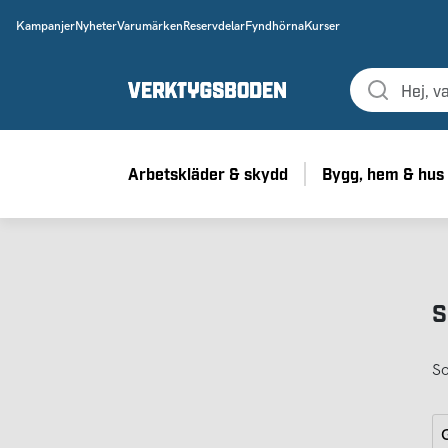
Kampanjer
Nyheter
Varumärken
Reservdelar
Fyndhörna
Kurser
Arbetskläder & skydd
Bygg, hem & hus
S
So
G