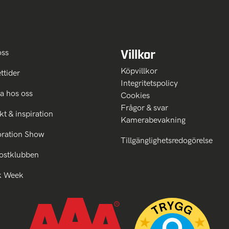
Villkor
oss
Köpvillkor
ttider
Integritetspolicy
a hos oss
Cookies
Frågor & svar
kt & inspiration
Kamerabevakning
oration Show
Tillgänglighetsredogörelse
ostklubben
k Week