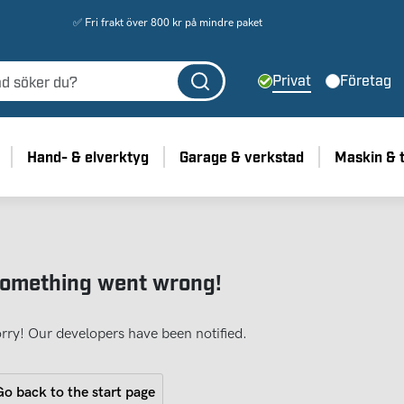
✅ Fri frakt över 800 kr på mindre paket
Privat
Företag
Hand- & elverktyg
Garage & verkstad
Maskin & 
omething went wrong!
rry! Our developers have been notified.
o back to the start page