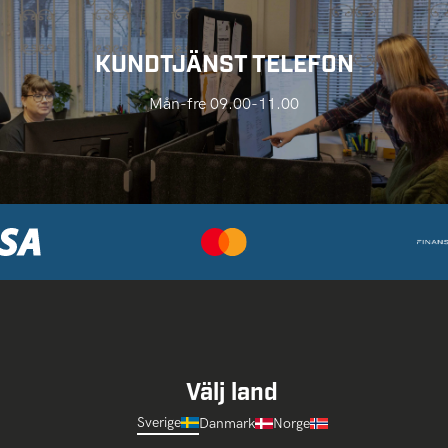
KUNDTJÄNST TELEFON
Mån-fre 09.00-11.00
Välj land
Sverige
Danmark
Norge