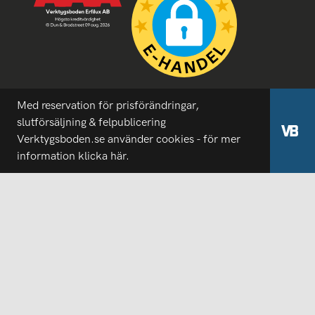
Med reservation för prisförändringar,
slutförsäljning & felpublicering
Verktygsboden.se använder cookies - för mer
information
klicka här.