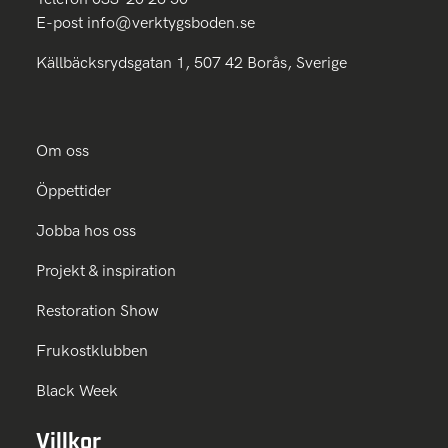
E-post
info@verktygsboden.se
Källbäcksrydsgatan 1, 507 42 Borås, Sverige
Om oss
Öppettider
Jobba hos oss
Projekt & inspiration
Restoration Show
Frukostklubben
Black Week
Villkor