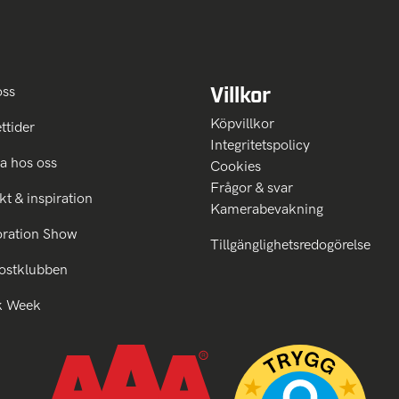
Villkor
oss
Köpvillkor
ttider
Integritetspolicy
a hos oss
Cookies
Frågor & svar
kt & inspiration
Kamerabevakning
oration Show
Tillgänglighetsredogörelse
ostklubben
k Week