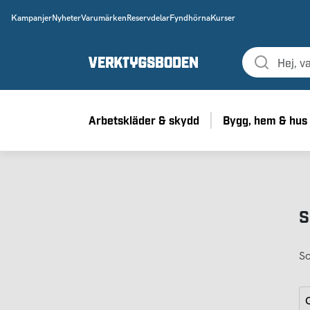
Kampanjer
Nyheter
Varumärken
Reservdelar
Fyndhörna
Kurser
Arbetskläder & skydd
Bygg, hem & hus
S
So
G