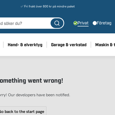
✅ Fri frakt över 800 kr på mindre paket
Privat
Företag
Hand- & elverktyg
Garage & verkstad
Maskin & 
omething went wrong!
rry! Our developers have been notified.
o back to the start page