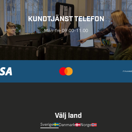
KUNDTJÄNST TELEFON
Mån-fre 09.00-11.00
Välj land
Sverige
Danmark
Norge