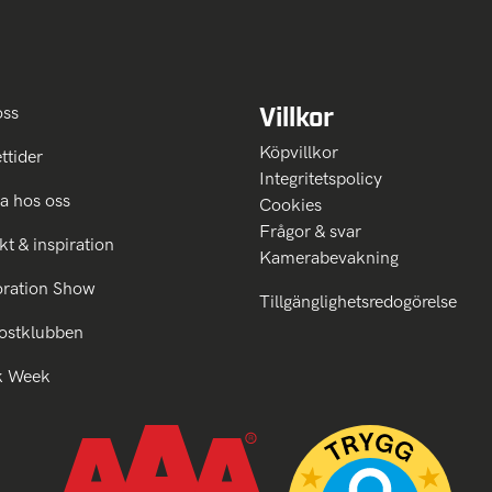
Villkor
oss
Köpvillkor
ttider
Integritetspolicy
a hos oss
Cookies
Frågor & svar
kt & inspiration
Kamerabevakning
oration Show
Tillgänglighetsredogörelse
ostklubben
k Week