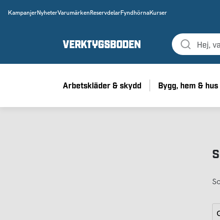
Kampanjer
Nyheter
Varumärken
Reservdelar
Fyndhörna
Kurser
Arbetskläder & skydd
Bygg, hem & hus
S
So
G