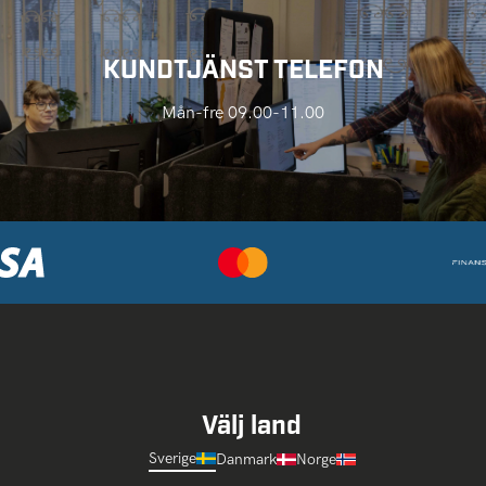
KUNDTJÄNST TELEFON
Mån-fre 09.00-11.00
Välj land
Sverige
Danmark
Norge