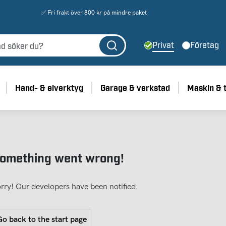
✅ Fri frakt över 800 kr på mindre paket
Privat
Företag
Hand- & elverktyg
Garage & verkstad
Maskin & 
omething went wrong!
rry! Our developers have been notified.
o back to the start page