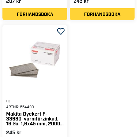
207 kr
245 kr
FÖRHANDSBOKA
FÖRHANDSBOKA
(1)
ARTNR:
554490
Makita Dyckert F-
33980, varmförzinkad,
16 Ga, 1,6x45 mm, 2000
st
245 kr