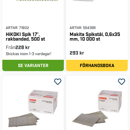
ARTNR:
71802
ARTNR:
554399
HiKOKI Spik 17°,
Makita Spikstål, 0,6x35
rakbandad, 500 st
mm, 10 000 st
Från
228 kr
293 kr
Skickas inom 1-3 vardagar!
SE VARIANTER
FÖRHANDSBOKA