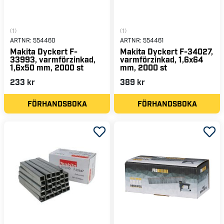
(1)
(1)
ARTNR:
554460
ARTNR:
554461
Makita Dyckert F-
Makita Dyckert F-34027,
33993, varmförzinkad,
varmförzinkad, 1,6x64
1,6x50 mm, 2000 st
mm, 2000 st
233 kr
389 kr
FÖRHANDSBOKA
FÖRHANDSBOKA