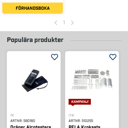
FÖRHANDSBOKA
1
Populära produkter
(9)
(74)
ARTNR:
560160
ARTNR:
510255
Dräger Alcotestare
PELA Kroksats