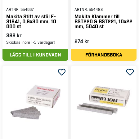
ARTNR:
554667
ARTNR:
554483
Makita Stift av stål F-
Makita Klammer till
31841, 0,6x30 mm, 10
BST220 & BST221, 10x22
000 st
mm, 5040 st
388 kr
274 kr
Skickas inom 1-3 vardagar!
LÄGG TILL I KUNDVAGN
FÖRHANDSBOKA