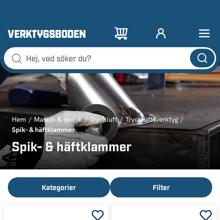
Hem
Maskin & teknik
Tryckluft
Tryckluftsverktyg
Spik- & häftklammer
Spik- & häftklammer
Kategorier
Filter