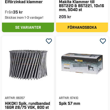
Elförzinkad klammer
Makita Klammer till
BST220 & BST221, 10x16
mm, 5040 st
Från
35 kr
205 kr
Skickas inom 1-3 vardagar!
SE VARIANTER
FÖRHANDSBOKA
ARTNR:
66357
ARTNR:
67410
HiKOKI Spik, rundbandad
Spik 57 mm
16GR 28/75 VGK, 800 st