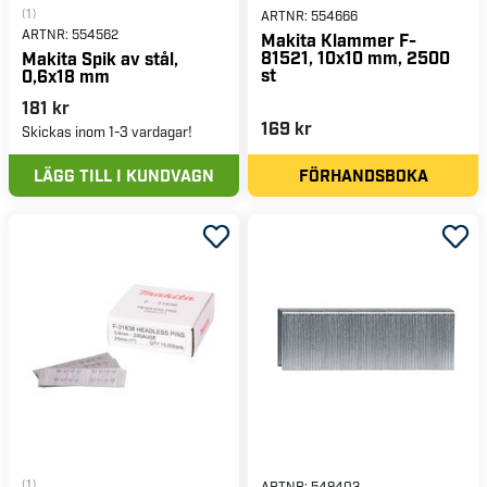
(1)
ARTNR:
554666
ARTNR:
554562
Makita Klammer F-
81521, 10x10 mm, 2500
Makita Spik av stål,
st
0,6x18 mm
181 kr
169 kr
Skickas inom 1-3 vardagar!
LÄGG TILL I KUNDVAGN
FÖRHANDSBOKA
(1)
ARTNR:
549403