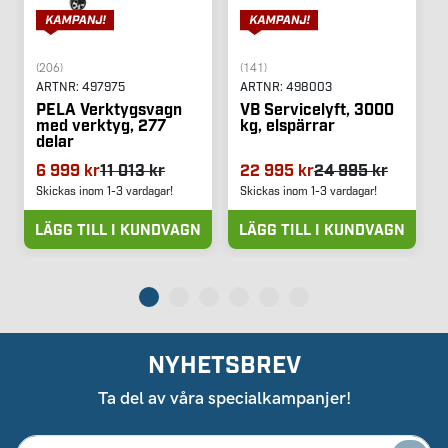
(206)
(141)
ARTNR:
497975
ARTNR:
498003
PELA Verktygsvagn
VB Servicelyft, 3000
med verktyg, 277
kg, elspärrar
delar
6 999 kr
11 013 kr
22 995 kr
24 995 kr
Skickas inom 1-3 vardagar!
Skickas inom 1-3 vardagar!
LÄGG TILL I KUNDVAGN
LÄGG TILL I KUNDVAGN
NYHETSBREV
Ta del av våra specialkampanjer!