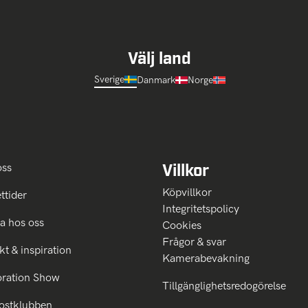
Välj land
Sverige
Danmark
Norge
Villkor
oss
Köpvillkor
ttider
Integritetspolicy
a hos oss
Cookies
Frågor & svar
kt & inspiration
Kamerabevakning
oration Show
Tillgänglighetsredogörelse
ostklubben