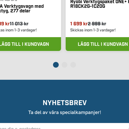
Ryobi Verktygspaket ONE+ 
R18CK2G-1C20G
A Verktygsvagn med
ktyg, 277 delar
99 kr
11 013 kr
1 699 kr
2 999 kr
kas inom 1-3 vardagar!
Skickas inom 1-3 vardagar!
LÄGG TILL I KUNDVAGN
LÄGG TILL I KUNDVAGN
NYHETSBREV
Ta del av våra specialkampanjer!