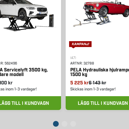
(47)
NR:
562496
ARTNR:
32788
A Servicelyft 3500 kg,
PELA Hydrauliska hjulramp
dare modell
1500 kg
900 kr
5 225 kr
6 143 kr
kas inom 1-3 vardagar!
Skickas inom 1-3 vardagar!
LÄGG TILL I KUNDVAGN
LÄGG TILL I KUNDVAGN