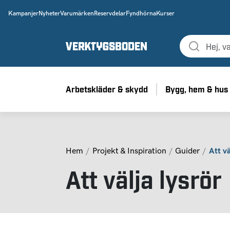
Kampanjer
Nyheter
Varumärken
Reservdelar
Fyndhörna
Kurser
Arbetskläder & skydd
Bygg, hem & hus
Hem
Projekt & Inspiration
Guider
Att vä
Att välja lysrör