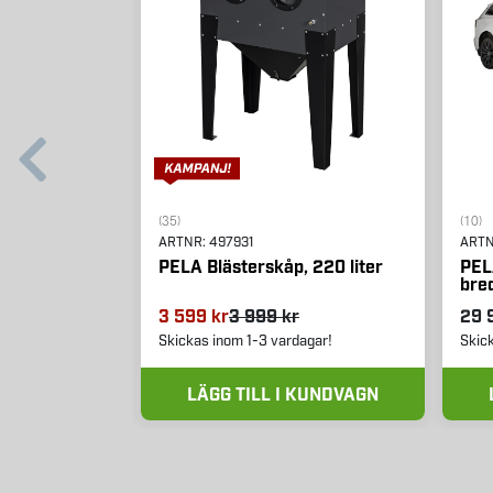
(35)
(10)
ARTNR:
497931
ART
PELA Blästerskåp, 220 liter
PEL
bre
3 599 kr
3 999 kr
29 
Skickas inom 1-3 vardagar!
Skic
LÄGG TILL I KUNDVAGN