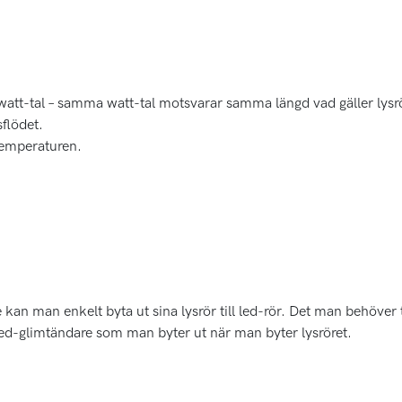
 watt-tal – samma watt-tal motsvarar samma längd vad gäller lysr
sflödet.
gtemperaturen.
an man enkelt byta ut sina lysrör till led-rör. Det man behöver 
ed-glimtändare som man byter ut när man byter lysröret.