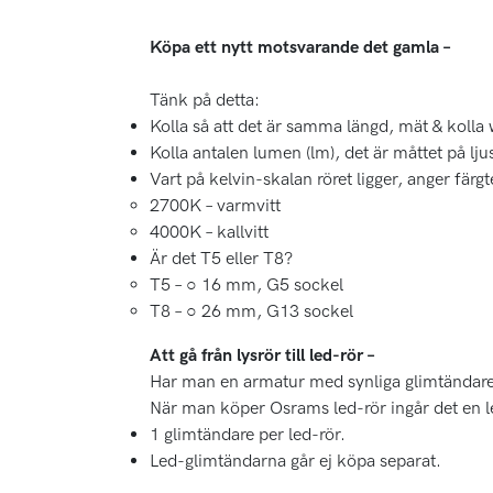
Köpa ett nytt motsvarande det gamla –
Tänk på detta:
Kolla så att det är samma längd, mät & kolla
Kolla antalen lumen (lm), det är måttet på lju
Vart på kelvin-skalan röret ligger, anger fär
2700K – varmvitt
4000K – kallvitt
Är det T5 eller T8?
T5 – ○ 16 mm, G5 sockel
T8 – ○ 26 mm, G13 sockel
Att gå från lysrör till led-rör –
Har man en armatur med synliga glimtändare k
När man köper Osrams led-rör ingår det en l
1 glimtändare per led-rör.
Led-glimtändarna går ej köpa separat.