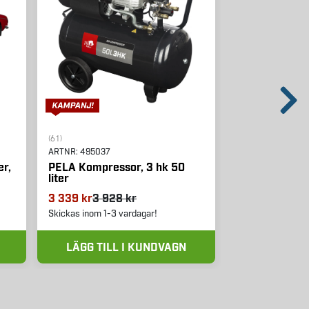
(61)
(21)
ARTNR:
495037
ARTNR:
542074
er,
PELA Kompressor, 3 hk 50
PELA Inverte
liter
3 339 kr
3 928 kr
12 390 kr
Skickas inom 1-3 vardagar!
Skickas inom 1-3 
LÄGG TILL I KUNDVAGN
LÄGG TIL