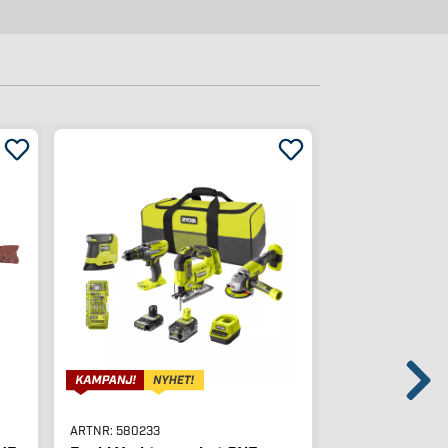
(126)
ARTNR:
580233
ARTNR:
513949