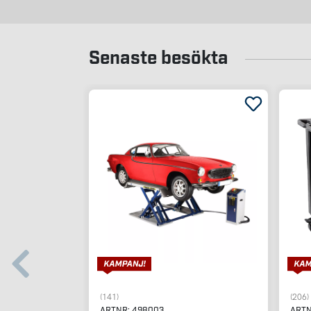
Senaste besökta
(141)
(206)
ARTNR:
498003
ART