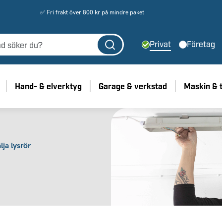
✅ Fri frakt över 800 kr på mindre paket
Privat
Företag
Hand- & elverktyg
Garage & verkstad
Maskin & 
lja lysrör