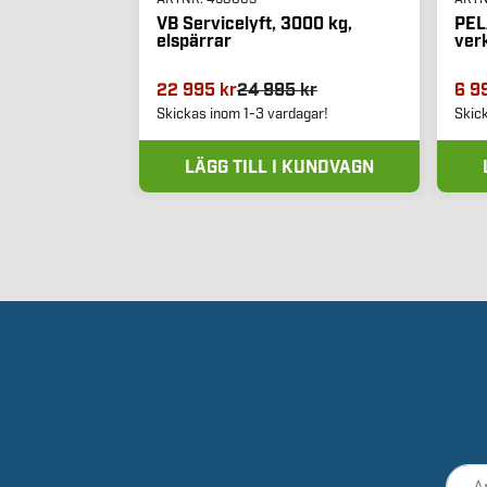
VB Servicelyft, 3000 kg,
PEL
elspärrar
ver
22 995 kr
24 995 kr
6 9
Skickas inom 1-3 vardagar!
Skic
LÄGG TILL I KUNDVAGN