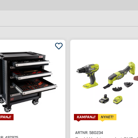
ARTNR:
580234
NR:
497975