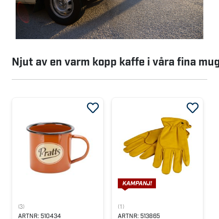
Njut av en varm kopp kaffe i våra fina mu
(3)
(1)
ARTNR:
510434
ARTNR:
513865