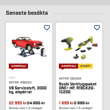
Senaste besökta
(141)
ARTNR:
580234
ARTNR:
498003
Ryobi Verktygspaket
ONE+ HP, R18CK2G-
VB Servicelyft, 3000
1C20G
kg, elspärrar
22 995 kr
24 995 kr
1 699 kr
2 999 kr
Skickas inom 1-3 vardagar!
Skickas inom 1-3 vardagar!