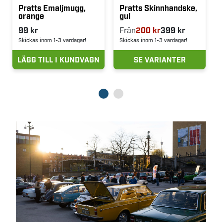
Pratts Emaljmugg,
Pratts Skinnhandske,
orange
gul
99 kr
Från
200 kr
399 kr
Skickas inom 1-3 vardagar!
Skickas inom 1-3 vardagar!
LÄGG TILL I KUNDVAGN
SE VARIANTER