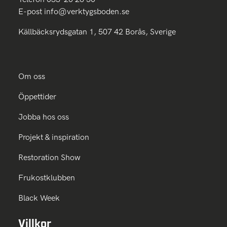
E-post
info@verktygsboden.se
Källbäcksrydsgatan 1, 507 42 Borås, Sverige
Om oss
Öppettider
Jobba hos oss
Projekt & inspiration
Restoration Show
Frukostklubben
Black Week
Villkor