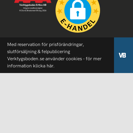
Med reservation för prisförändringar,
slutförsäljning & felpublicering
Verktygsboden.se använder cookies - för mer
information
klicka här.