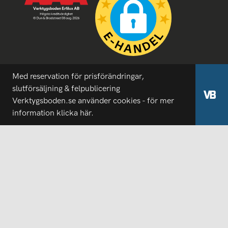
Med reservation för prisförändringar,
slutförsäljning & felpublicering
Verktygsboden.se använder cookies - för mer
information
klicka här.