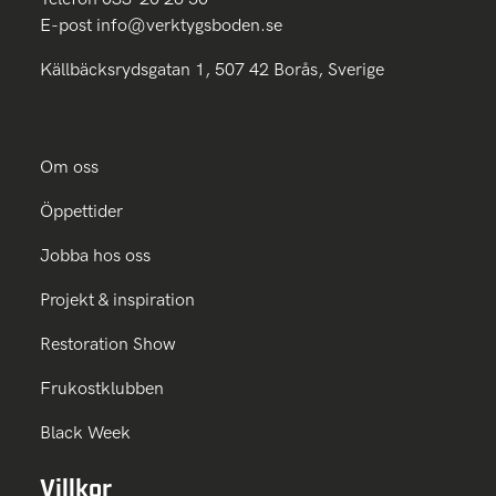
E-post
info@verktygsboden.se
Källbäcksrydsgatan 1, 507 42 Borås, Sverige
Om oss
Öppettider
Jobba hos oss
Projekt & inspiration
Restoration Show
Frukostklubben
Black Week
Villkor