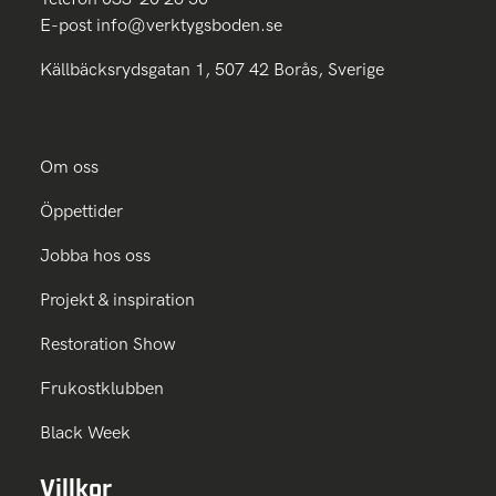
E-post
info@verktygsboden.se
Källbäcksrydsgatan 1, 507 42 Borås, Sverige
Om oss
Öppettider
Jobba hos oss
Projekt & inspiration
Restoration Show
Frukostklubben
Black Week
Villkor