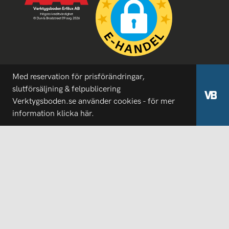
Med reservation för prisförändringar,
slutförsäljning & felpublicering
Verktygsboden.se använder cookies - för mer
information
klicka här.