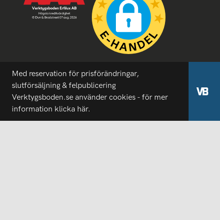
Med reservation för prisförändringar,
slutförsäljning & felpublicering
Verktygsboden.se använder cookies - för mer
information
klicka här.