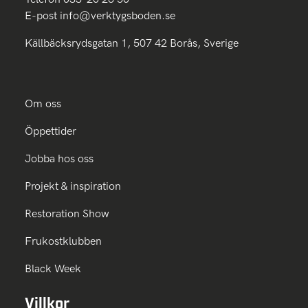
E-post
info@verktygsboden.se
Källbäcksrydsgatan 1, 507 42 Borås, Sverige
Om oss
Öppettider
Jobba hos oss
Projekt & inspiration
Restoration Show
Frukostklubben
Black Week
Villkor