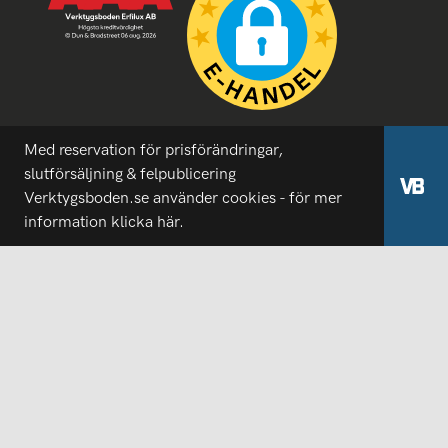
Med reservation för prisförändringar,
slutförsäljning & felpublicering
Verktygsboden.se använder cookies - för mer
information
klicka här.