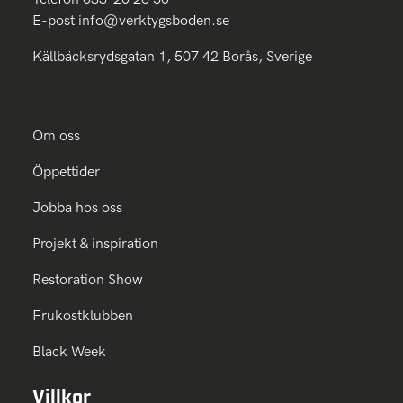
E-post
info@verktygsboden.se
Källbäcksrydsgatan 1, 507 42 Borås, Sverige
Om oss
Öppettider
Jobba hos oss
Projekt & inspiration
Restoration Show
Frukostklubben
Black Week
Villkor