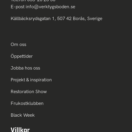
E-post
info@verktygsboden.se
Källbäcksrydsgatan 1, 507 42 Borås, Sverige
Om oss
Öppettider
Jobba hos oss
Projekt & inspiration
Restoration Show
Frukostklubben
Black Week
Villkor