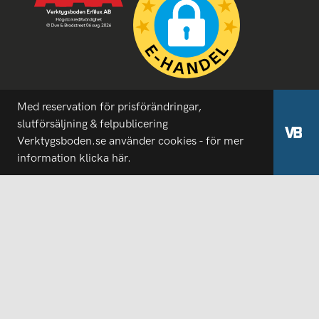
Med reservation för prisförändringar,
slutförsäljning & felpublicering
Verktygsboden.se använder cookies - för mer
information
klicka här.