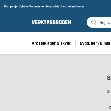
Kampanjer
Nyheter
Varumärken
Reservdelar
Fyndhörna
Kurser
Arbetskläder & skydd
Bygg, hem & hus
S
So
G