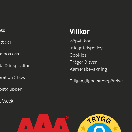
Villkor
oss
Köpvillkor
ttider
Integritetspolicy
a hos oss
Cookies
Frågor & svar
kt & inspiration
Kamerabevakning
oration Show
Tillgänglighetsredogörelse
ostklubben
k Week