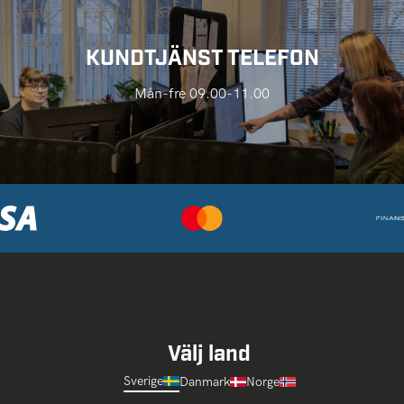
KUNDTJÄNST TELEFON
Mån-fre 09.00-11.00
Välj land
Sverige
Danmark
Norge