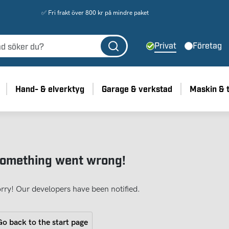
✅ Fri frakt över 800 kr på mindre paket
Privat
Företag
Hand- & elverktyg
Garage & verkstad
Maskin & 
omething went wrong!
rry! Our developers have been notified.
o back to the start page